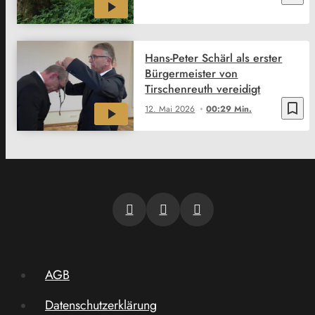
Hans-Peter Schärl als erster
Bürgermeister von
Tirschenreuth vereidigt
bookmark_border
12. Mai 2026
00:29 Min.
AGB
Datenschutzerklärung