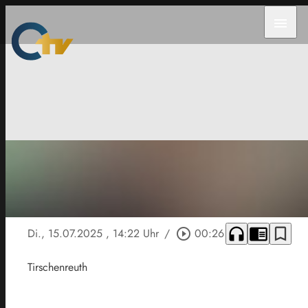
menu
headphones
chrome_reader_mode
bookmark_border
Di., 15.07.2025
, 14:22 Uhr
/
play_circle_outline
00:26
Tirschenreuth