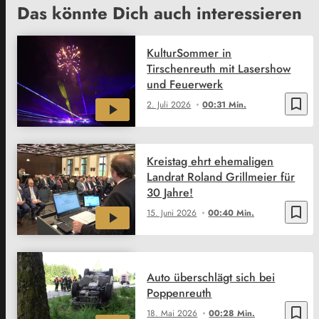
Das könnte Dich auch interessieren
KulturSommer in
Tirschenreuth mit Lasershow
und Feuerwerk
bookmark_border
2. Juli 2026
00:31 Min.
Kreistag ehrt ehemaligen
Landrat Roland Grillmeier für
30 Jahre!
bookmark_border
15. Juni 2026
00:40 Min.
Auto überschlägt sich bei
Poppenreuth
bookmark_border
18. Mai 2026
00:28 Min.