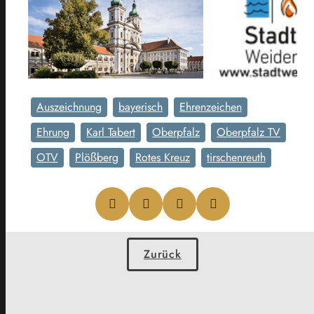
Auszeichnung
bayerisch
Ehrenzeichen
Ehrung
Karl Tabert
Oberpfalz
Oberpfalz TV
OTV
Plößberg
Rotes Kreuz
tirschenreuth
Zurück