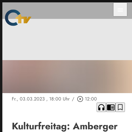
menu
Fr., 03.03.2023
, 18:00 Uhr
/
play_circle_outline
12:00
headphones
chrome_reader_mode
bookmark_border
Kulturfreitag: Amberger