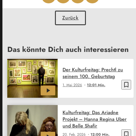
Zurück
Das könnte Dich auch interessieren
Der Kulturfreitag: Prechtl zu
seinem 100. Geburtstag
bookmark_border
1. Mai 2026
12:01 Min.
Kulturfreitag: Das Ariadne
Projekt – Hanna Regina Uber
und Belle Shafir
bookmark_border
20. Feb. 2026
12:00 Min.