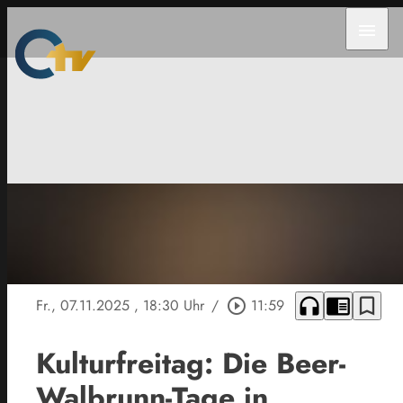
menu
headphones
chrome_reader_mode
bookmark_border
Fr., 07.11.2025
, 18:30 Uhr
/
play_circle_outline
11:59
Kulturfreitag: Die Beer-
Walbrunn-Tage in