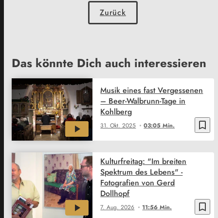
Zurück
Das könnte Dich auch interessieren
Musik eines fast Vergessenen
– Beer-Walbrunn-Tage in
Kohlberg
bookmark_border
31. Okt. 2025
03:05 Min.
Kulturfreitag: "Im breiten
Spektrum des Lebens" -
Fotografien von Gerd
Dollhopf
bookmark_border
7. Aug. 2026
11:56 Min.