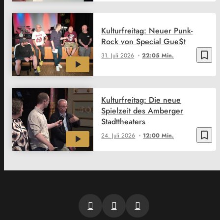
Kulturfreitag: Neuer Punk-
Rock von Special Gue$t
bookmark_border
31. Juli 2026
22:05 Min.
Kulturfreitag: Die neue
Spielzeit des Amberger
Stadttheaters
bookmark_border
24. Juli 2026
12:00 Min.