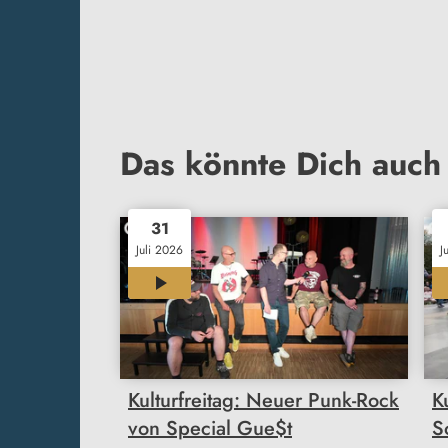
Das könnte Dich auch 
31
Juli 2026
J
22:05
Kulturfreitag: Neuer Punk-Rock
K
von Special Gue$t
S