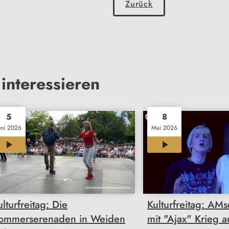
Zurück
interessieren
5
8
uni 2026
Mai 2026
12:00
12:02
ulturfreitag: Die
Kulturfreitag: AM
ommerserenaden in Weiden
mit "Ajax" Krieg 