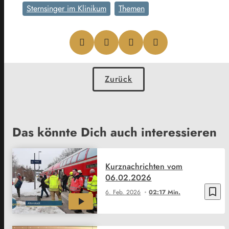
Sternsinger im Klinikum
Themen
Zurück
Das könnte Dich auch interessieren
Kurznachrichten vom
06.02.2026
bookmark_border
6. Feb. 2026
02:17 Min.