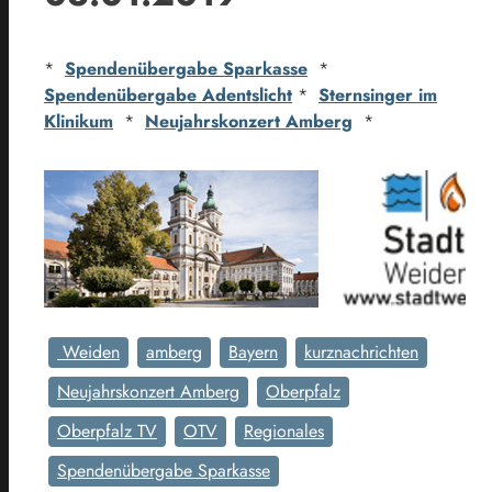
*
Spendenübergabe Sparkasse
*
Spendenübergabe Adentslicht
*
Sternsinger im
Klinikum
*
Neujahrskonzert Amberg
*
Weiden
amberg
Bayern
kurznachrichten
Neujahrskonzert Amberg
Oberpfalz
Oberpfalz TV
OTV
Regionales
Spendenübergabe Sparkasse