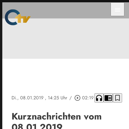
menu
headphones
chrome_reader_mode
bookmark_border
Di., 08.01.2019
, 14:25 Uhr
/
play_circle_outline
02:19
Kurznachrichten vom
08.01.2019