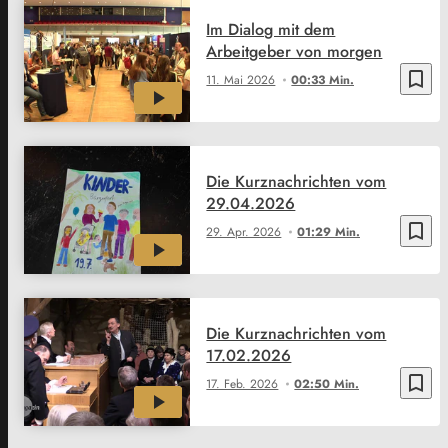
Im Dialog mit dem
Arbeitgeber von morgen
bookmark_border
11. Mai 2026
00:33 Min.
Die Kurznachrichten vom
29.04.2026
bookmark_border
29. Apr. 2026
01:29 Min.
Die Kurznachrichten vom
17.02.2026
bookmark_border
17. Feb. 2026
02:50 Min.