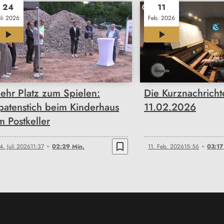
24
11
uli 2026
Feb. 2026
02:29
03:17
ehr Platz zum Spielen:
Die Kurznachrich
patenstich beim Kinderhaus
11.02.2026
m Postkeller
bookmark_border
4. Juli 2026
11:37
02:29 Min.
11. Feb. 2026
15:56
03:17