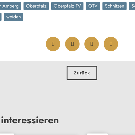
er Amberg
Oberpfalz
Oberpfalz TV
OTV
Schnitzen
S
weiden
Zurück
interessieren