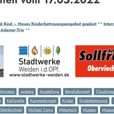
und Kind – Neues Kinderbetreuungsangebot geplant
**
Inter
 Adamar-Trio
**
ktionstag
amberg
Ausstellung
Benefizkonzert
Claudiwe
n
Kalligrafie
Kammerkonzert
Kinder
Kinderbetreuung
 Steinkirchner
Michael Cerny
Mitterteich
Museen
Museu