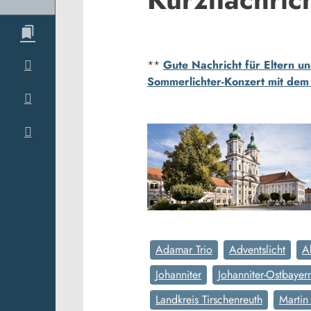
**
Gute Nachricht für Eltern 
Sommerlichter-Konzert mit dem
Adamar Trio
Adventslicht
A
Johanniter
Johanniter-Ostbayer
Landkreis Tirschenreuth
Martin