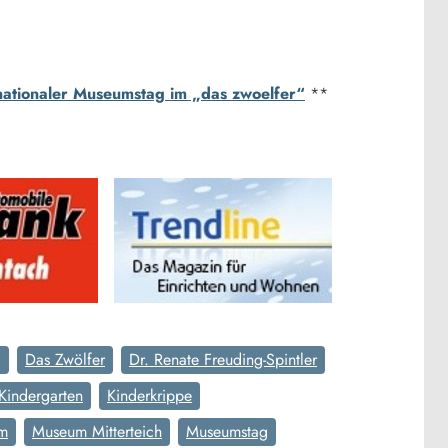
nationaler Museumstag im „das zwoelfer“
**
g
Das Zwölfer
Dr. Renate Freuding-Spintler
Kindergarten
Kinderkrippe
m
Museum Mitterteich
Museumstag