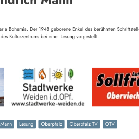
aria Bohemia. Der 1948 geborene Enkel des berühmten Schriftstellers
des Kulturzentrums bei einer Lesung vorgestellt.
h Mann
Lesung
Oberpfalz
Oberpfalz TV
OTV