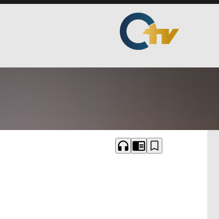
headphones
chrome_reader_mode
bookmark_border