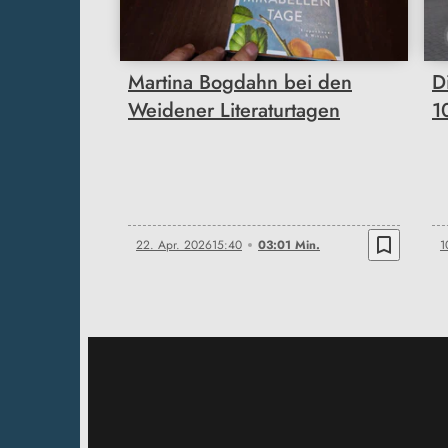
Martina Bogdahn bei den
D
Weidener Literaturtagen
1
bookmark_border
22. Apr. 2026
15:40
03:01 Min.
1