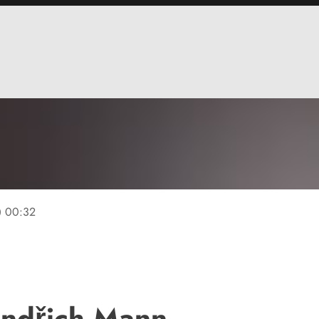
ine
00:32
indřich Mann