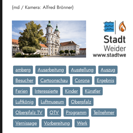
(md / Kamera: Alfred Brönner)
amberg
Ausarbeitung
Ausstellung
Auszug
Besucher
Cartoonschau
Corona
Ergebnis
Ferien
Interessierte
Kinder
Künstler
Luftkönig
Luftmuseum
Oberpfalz
Oberpfalz TV
OTV
Programm
Teilnehmer
Vernissage
Vorbereitung
Werk