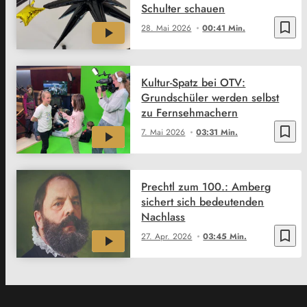
Schulter schauen
bookmark_border
28. Mai 2026
00:41 Min.
Kultur-Spatz bei OTV:
Grundschüler werden selbst
zu Fernsehmachern
bookmark_border
7. Mai 2026
03:31 Min.
Prechtl zum 100.: Amberg
sichert sich bedeutenden
Nachlass
bookmark_border
27. Apr. 2026
03:45 Min.