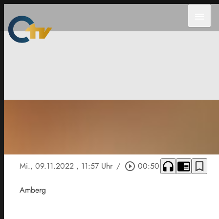
menu
headphones
chrome_reader_mode
bookmark_border
Mi., 09.11.2022
, 11:57 Uhr
/
play_circle_outline
00:50
Amberg