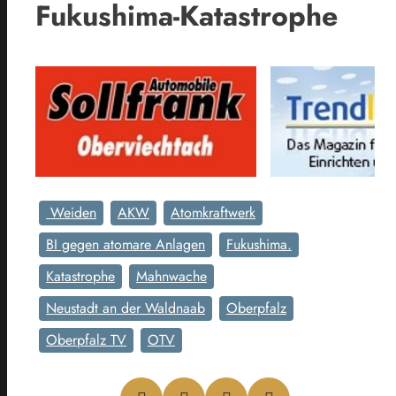
Fukushima-Katastrophe
Weiden
AKW
Atomkraftwerk
BI gegen atomare Anlagen
Fukushima.
Katastrophe
Mahnwache
Neustadt an der Waldnaab
Oberpfalz
Oberpfalz TV
OTV