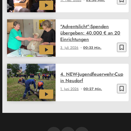
"Adventslicht"-Spenden
übergeben: 40.000 € an 20
Einrichtungen
bookmark_border
3. Juli 2026
00:33 Min.
4. NEW-Jugendfeuerwehr-Cup
in Neudorf
bookmark_border
1. Juni 2026
00:27 Min.