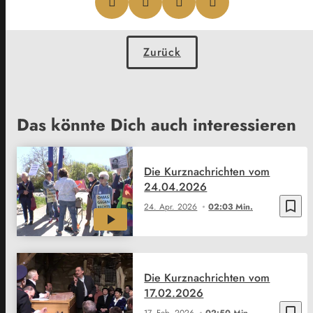
Zurück
Das könnte Dich auch interessieren
Die Kurznachrichten vom
24.04.2026
bookmark_border
24. Apr. 2026
02:03 Min.
Die Kurznachrichten vom
17.02.2026
bookmark_border
17. Feb. 2026
02:50 Min.