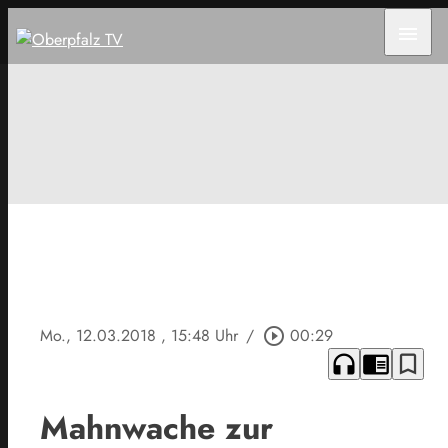
menu
Mo., 12.03.2018
, 15:48 Uhr
/
play_circle_outline
00:29
headphones
chrome_reader_mode
bookmark_border
Mahnwache zur