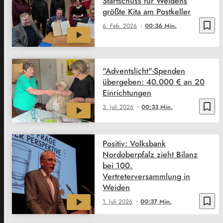
Startschuss für Weidens
größte Kita am Postkeller
bookmark_border
6. Feb. 2026
00:36 Min.
"Adventslicht"-Spenden
übergeben: 40.000 € an 20
Einrichtungen
bookmark_border
3. Juli 2026
00:33 Min.
Positiv: Volksbank
Nordoberpfalz zieht Bilanz
bei 100.
Vertreterversammlung in
Weiden
bookmark_border
1. Juli 2026
00:37 Min.