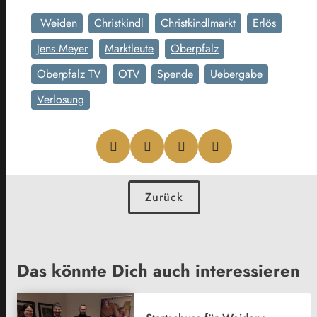
Weiden
Christkindl
Christkindlmarkt
Erlös
Jens Meyer
Marktleute
Oberpfalz
Oberpfalz TV
OTV
Spende
Uebergabe
Verlosung
Zurück
Das könnte Dich auch interessieren