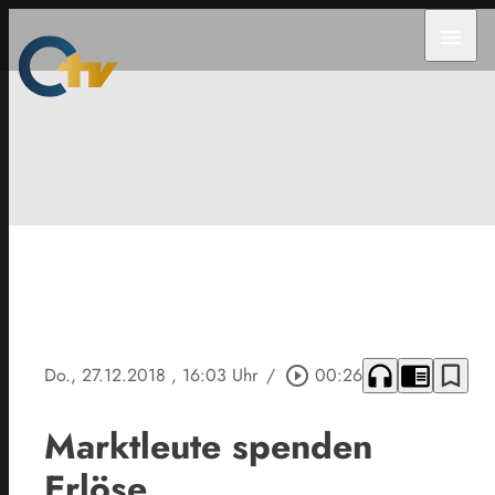
menu
headphones
chrome_reader_mode
bookmark_border
Do., 27.12.2018
, 16:03 Uhr
/
play_circle_outline
00:26
Marktleute spenden
Erlöse