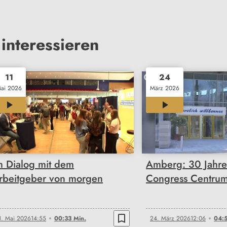
interessieren
11
24
ai 2026
März 2026
00:33
04:56
m Dialog mit dem
Amberg: 30 Jahr
rbeitgeber von morgen
Congress Centru
bookmark_border
1. Mai 2026
14:55
00:33 Min.
24. März 2026
12:06
04:5