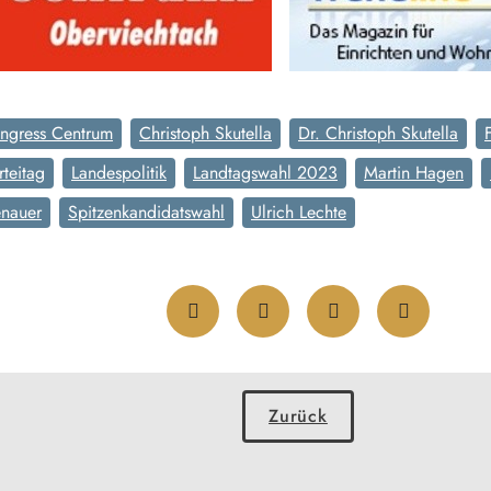
ngress Centrum
Christoph Skutella
Dr. Christoph Skutella
teitag
Landespolitik
Landtagswahl 2023
Martin Hagen
enauer
Spitzenkandidatswahl
Ulrich Lechte
Zurück