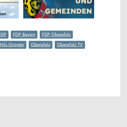
FDP
FDP Bayern
FDP Oberpfalz
Nils Gründer
Oberpfalz
Oberpfalz TV