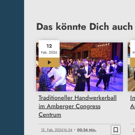
Das könnte Dich auch 
12
Feb. 2026
M
00:34
Traditioneller Handwerkerball
I
im Amberger Congress
A
Centrum
bookmark_border
12. Feb. 2026
16:54
00:34 Min.
1