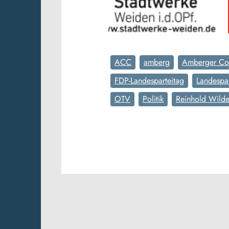
ACC
amberg
Amberger Co
FDP-Landesparteitag
Landespar
OTV
Politik
Reinhold Wild