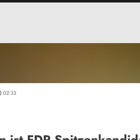
tline
02:33
 ist FDP Spitzenkandida