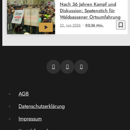
Nach 36 Jahren Kampf und
Diskussion: Spatenstich für
Waldsassener Ortsumfahrung
bookmark_border
22. Juni 2026
03:36 Min.
AGB
Datenschutzerklärung
Impressum