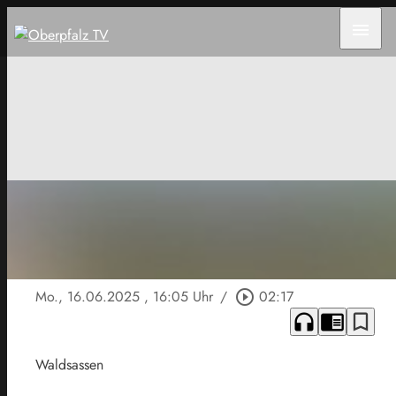
menu
Mo., 16.06.2025
, 16:05 Uhr
/
play_circle_outline
02:17
headphones
chrome_reader_mode
bookmark_border
Waldsassen