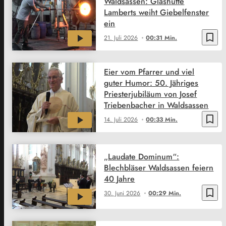
Waldsassen: Glashütte
Lamberts weiht Giebelfenster
ein
bookmark_border
21. Juli 2026
00:31 Min.
Eier vom Pfarrer und viel
guter Humor: 50. Jähriges
Priesterjubiläum von Josef
Triebenbacher in Waldsassen
bookmark_border
14. Juli 2026
00:33 Min.
„Laudate Dominum“:
Blechbläser Waldsassen feiern
40 Jahre
bookmark_border
30. Juni 2026
00:29 Min.