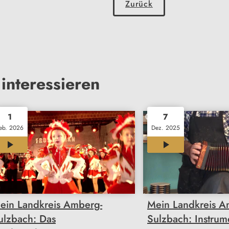
Zurück
interessieren
1
7
eb. 2026
Dez. 2025
11:57
12:05
ein Landkreis Amberg-
Mein Landkreis A
ulzbach: Das
Sulzbach: Instru