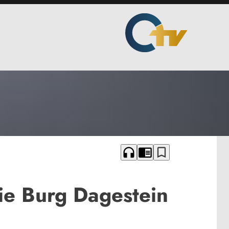
headphones
chrome_reader_mode
bookmark_border
ie Burg Dagestein