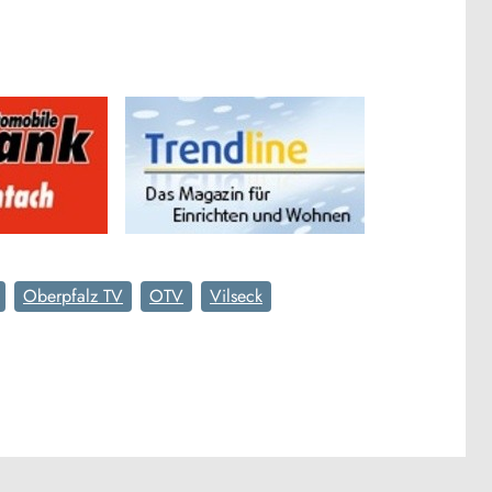
Oberpfalz TV
OTV
Vilseck