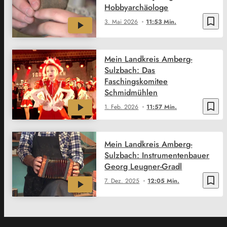
Hobbyarchäologe
bookmark_border
3. Mai 2026
11:53 Min.
Mein Landkreis Amberg-
Sulzbach: Das
Faschingskomitee
Schmidmühlen
bookmark_border
1. Feb. 2026
11:57 Min.
Mein Landkreis Amberg-
Sulzbach: Instrumentenbauer
Georg Leugner-Gradl
bookmark_border
7. Dez. 2025
12:05 Min.