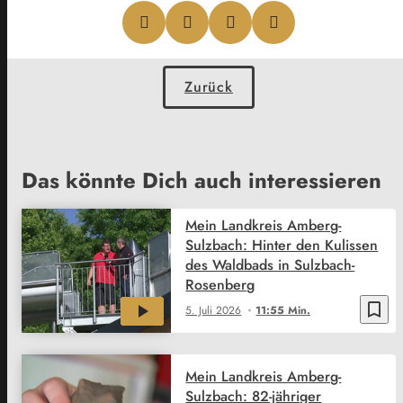
Zurück
Das könnte Dich auch interessieren
Mein Landkreis Amberg-
Sulzbach: Hinter den Kulissen
des Waldbads in Sulzbach-
Rosenberg
bookmark_border
5. Juli 2026
11:55 Min.
Mein Landkreis Amberg-
Sulzbach: 82-jähriger