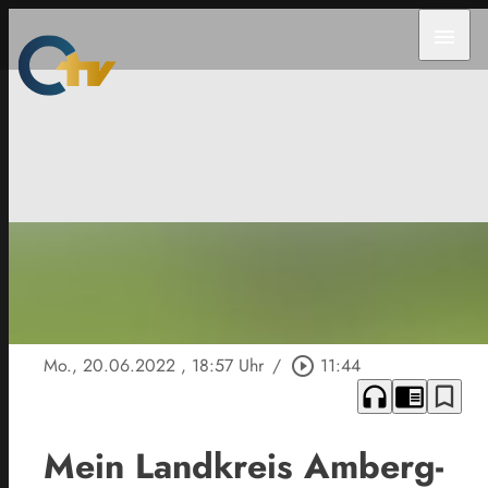
menu
Mo., 20.06.2022
, 18:57 Uhr
/
play_circle_outline
11:44
headphones
chrome_reader_mode
bookmark_border
Mein Landkreis Amberg-