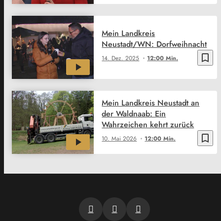
Mein Landkreis
Neustadt/WN: Dorfweihnacht
bookmark_border
14. Dez. 2025
12:00 Min.
Mein Landkreis Neustadt an
der Waldnaab: Ein
Wahrzeichen kehrt zurück
bookmark_border
10. Mai 2026
12:00 Min.