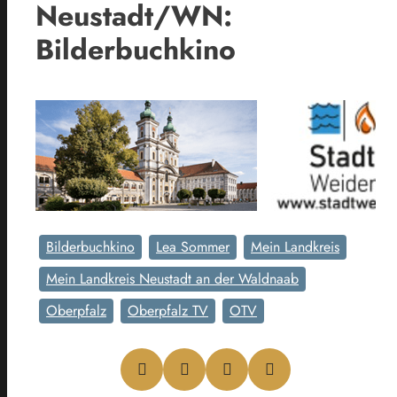
Neustadt/WN:
Bilderbuchkino
Bilderbuchkino
Lea Sommer
Mein Landkreis
Mein Landkreis Neustadt an der Waldnaab
Oberpfalz
Oberpfalz TV
OTV