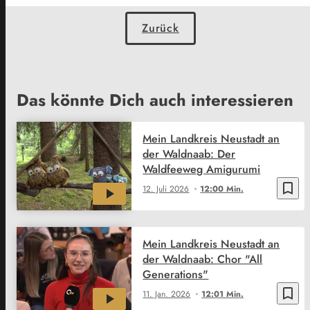
Zurück
Das könnte Dich auch interessieren
Mein Landkreis Neustadt an
der Waldnaab: Der
Waldfeeweg Amigurumi
bookmark_border
12. Juli 2026
12:00 Min.
Mein Landkreis Neustadt an
der Waldnaab: Chor "All
Generations"
bookmark_border
11. Jan. 2026
12:01 Min.