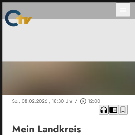
menu
So., 08.02.2026
, 18:30 Uhr
/
play_circle_outline
12:00
headphones
chrome_reader_mode
bookmark_border
Mein Landkreis