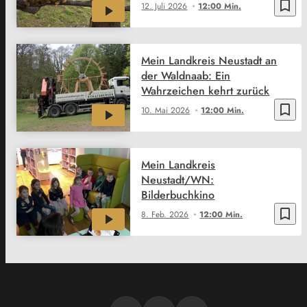
bookmark_border
12. Juli 2026
12:00 Min.
Mein Landkreis Neustadt an
der Waldnaab: Ein
Wahrzeichen kehrt zurück
bookmark_border
10. Mai 2026
12:00 Min.
Mein Landkreis
Neustadt/WN:
Bilderbuchkino
bookmark_border
8. Feb. 2026
12:00 Min.