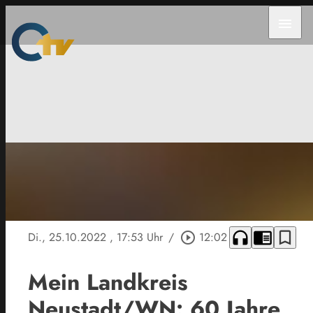
menu
headphones
chrome_reader_mode
bookmark_border
Di., 25.10.2022
, 17:53 Uhr
/
play_circle_outline
12:02
Mein Landkreis
Neustadt/WN: 60 Jahre