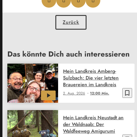
Zurück
Das könnte Dich auch interessieren
Mein Landkreis Amberg-
Sulzbach: Die vier letzten
Brauereien im Landkreis
bookmark_border
2. Aug. 2026
12:00 Min.
Mein Landkreis Neustadt an
der Waldnaab: Der
Waldfeeweg Amigurumi