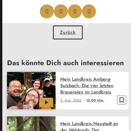
Zurück
Das könnte Dich auch interessieren
Mein Landkreis Amberg-
Sulzbach: Die vier letzten
Brauereien im Landkreis
bookmark_border
2. Aug. 2026
12:00 Min.
Mein Landkreis Neustadt an
der Waldnaab: Der