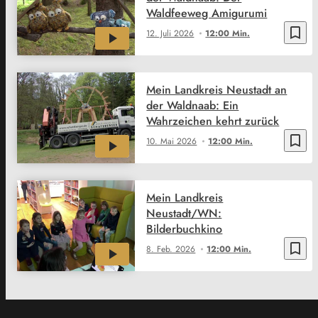
Waldfeeweg Amigurumi
bookmark_border
12. Juli 2026
12:00 Min.
Mein Landkreis Neustadt an
der Waldnaab: Ein
Wahrzeichen kehrt zurück
bookmark_border
10. Mai 2026
12:00 Min.
Mein Landkreis
Neustadt/WN:
Bilderbuchkino
bookmark_border
8. Feb. 2026
12:00 Min.