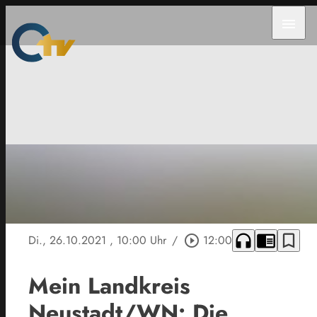
menu
headphones
chrome_reader_mode
bookmark_border
Di., 26.10.2021
, 10:00 Uhr
/
play_circle_outline
12:00
Mein Landkreis
Neustadt/WN: Die