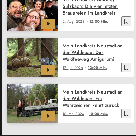
Sulzbach: Die vier letzten
Brauereien im Landkreis
bookmark_border
2. Aug. 2026
12:00 Min.
Mein Landkreis Neustadt an
der Waldnaab: Der
Waldfeeweg Amigurumi
bookmark_border
12. Juli 2026
12:00 Min.
Mein Landkreis Neustadt an
der Waldnaab: Ein
Wahrzeichen kehrt zurück
bookmark_border
10. Mai 2026
12:00 Min.