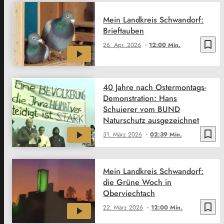
Mein Landkreis Schwandorf:
Brieftauben
bookmark_border
26. Apr. 2026
12:00 Min.
40 Jahre nach Ostermontags-
Demonstration: Hans
Schuierer vom BUND
Naturschutz ausgezeichnet
bookmark_border
31. März 2026
02:39 Min.
Mein Landkreis Schwandorf:
die Grüne Woch in
Oberviechtach
bookmark_border
22. März 2026
12:00 Min.