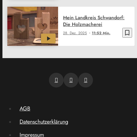
Mein Landkreis Schwandorf:
Die Holzmacherei
bookmark_border
28. Dez. 2025
11:52 Min.
AGB
Datenschutzerklärung
Impressum