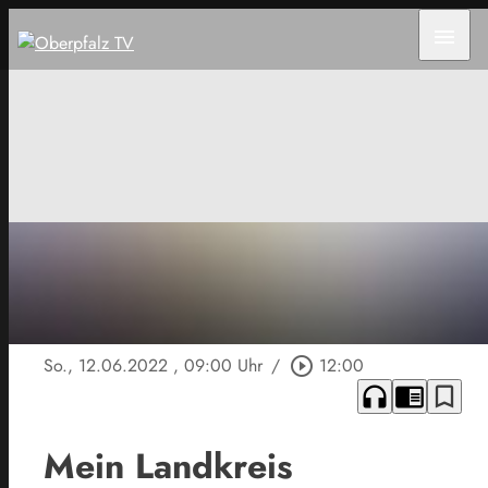
menu
So., 12.06.2022
, 09:00 Uhr
/
play_circle_outline
12:00
headphones
chrome_reader_mode
bookmark_border
Mein Landkreis