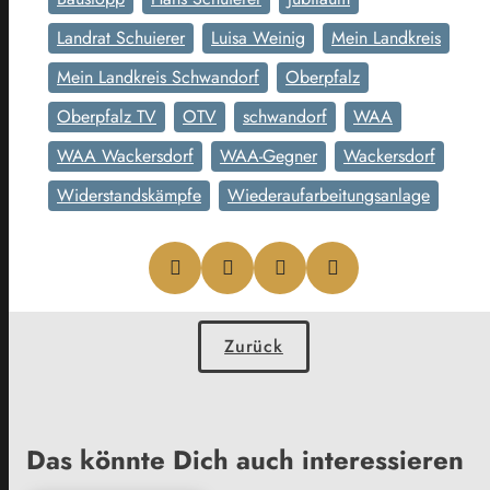
Landrat Schuierer
Luisa Weinig
Mein Landkreis
Mein Landkreis Schwandorf
Oberpfalz
Oberpfalz TV
OTV
schwandorf
WAA
WAA Wackersdorf
WAA-Gegner
Wackersdorf
Widerstandskämpfe
Wiederaufarbeitungsanlage
Zurück
Das könnte Dich auch interessieren