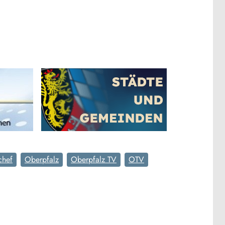
hef
Oberpfalz
Oberpfalz TV
OTV