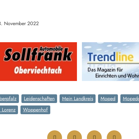
13. November 2022
berpfalz
Leidenschaften
Mein Landkreis
Moped
Mopedc
a Lorenz
Woppenhof