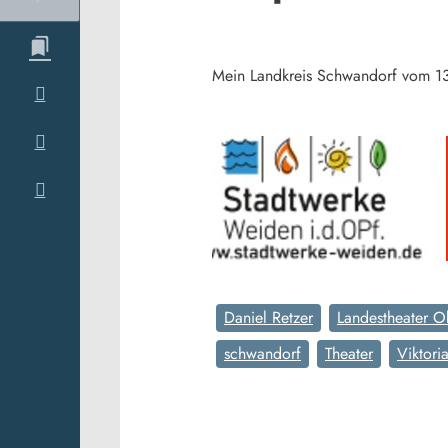
Mein Landkreis Schwandorf vom 
Daniel Retzer
Landestheater O
schwandorf
Theater
Viktori