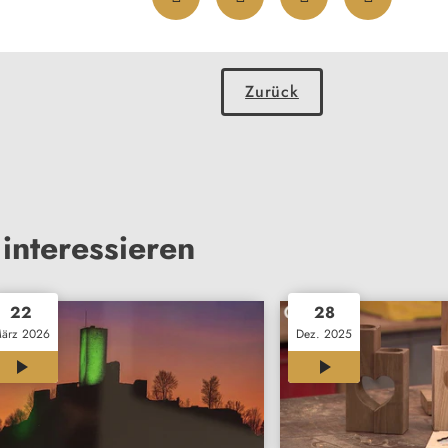
Zurück
interessieren
22
28
ärz 2026
Dez. 2025
12:00
11:52