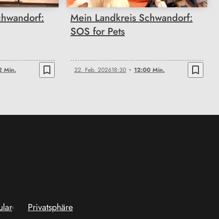
chwandorf:
Mein Landkreis Schwandorf:
SOS for Pets
bookmark_border
bookmark_border
2 Min.
22. Feb. 2026
18:30
12:00 Min.
ular
Privatsphäre