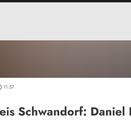
outline
11:57
is Schwandorf: Daniel R