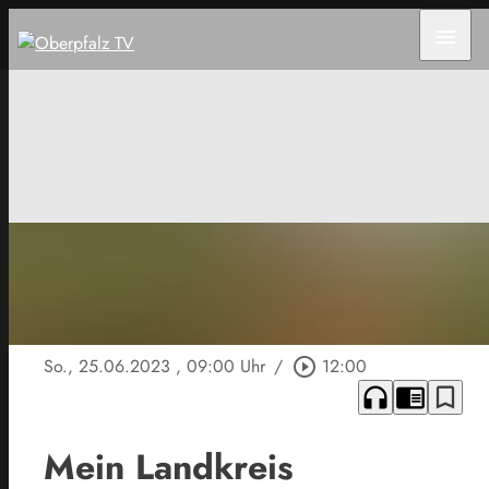
menu
So., 25.06.2023
, 09:00 Uhr
/
play_circle_outline
12:00
headphones
chrome_reader_mode
bookmark_border
Mein Landkreis