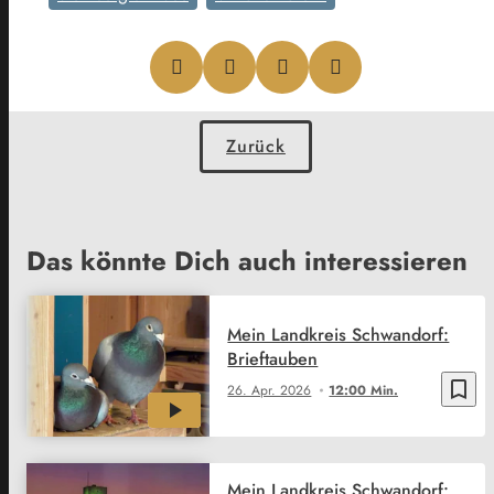
Zurück
Das könnte Dich auch interessieren
Mein Landkreis Schwandorf:
Brieftauben
bookmark_border
26. Apr. 2026
12:00 Min.
Mein Landkreis Schwandorf: