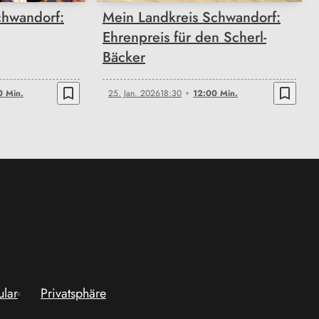
chwandorf:
Mein Landkreis Schwandorf:
Ehrenpreis für den Scherl-
Bäcker
bookmark_border
bookmark_border
0 Min.
25. Jan. 2026
18:30
12:00 Min.
ular
Privatsphäre