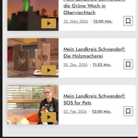
die Grüne Woch in
Oberviechtach
bookmark_border
22. März 2026
12:00 Min.
Mein Landkreis Schwandorf:
Die Holzmacherei
bookmark_border
28. Dez. 2025
11:52 Min.
Mein Landkreis Schwandorf:
SOS for Pets
bookmark_border
22. Feb. 2026
12:00 Min.