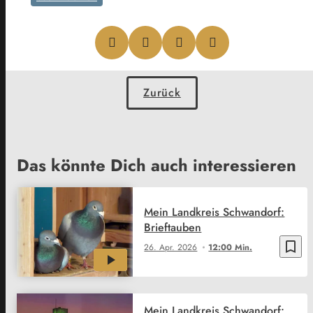
Zurück
Das könnte Dich auch interessieren
Mein Landkreis Schwandorf:
Brieftauben
bookmark_border
26. Apr. 2026
12:00 Min.
Mein Landkreis Schwandorf: