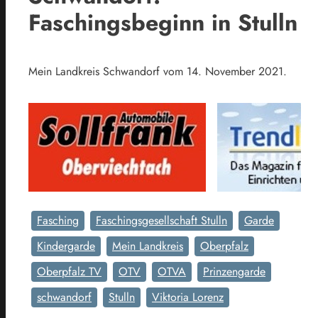
Faschingsbeginn in Stulln
Mein Landkreis Schwandorf vom 14. November 2021.
Fasching
Faschingsgesellschaft Stulln
Garde
Kindergarde
Mein Landkreis
Oberpfalz
Oberpfalz TV
OTV
OTVA
Prinzengarde
schwandorf
Stulln
Viktoria Lorenz