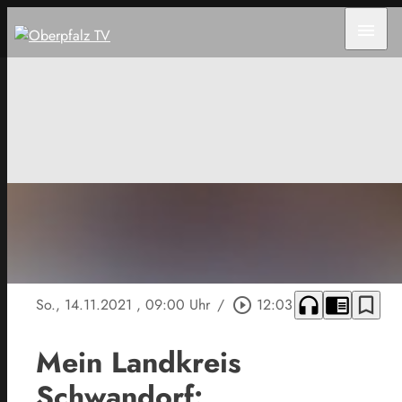
menu
headphones
chrome_reader_mode
bookmark_border
So., 14.11.2021
, 09:00 Uhr
/
play_circle_outline
12:03
Mein Landkreis
Schwandorf: