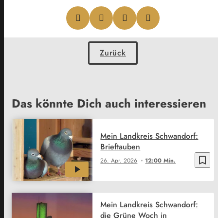
Zurück
Das könnte Dich auch interessieren
Mein Landkreis Schwandorf:
Brieftauben
bookmark_border
26. Apr. 2026
12:00 Min.
Mein Landkreis Schwandorf:
die Grüne Woch in