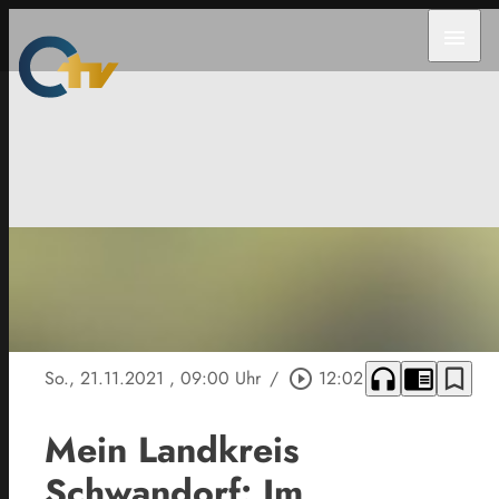
menu
headphones
chrome_reader_mode
bookmark_border
So., 21.11.2021
, 09:00 Uhr
/
play_circle_outline
12:02
Mein Landkreis
Schwandorf: Im