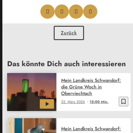
Zurück
Das könnte Dich auch interessieren
Mein Landkreis Schwandorf:
die Grüne Woch in
Oberviechtach
bookmark_border
22. März 2026
12:00 Min.
Mein Landkreis Schwandorf: