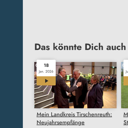
Das könnte Dich auch 
18
Jan. 2026
J
12:00
Mein Landkreis Tirschenreuth:
M
Neujahrsempfänge
S