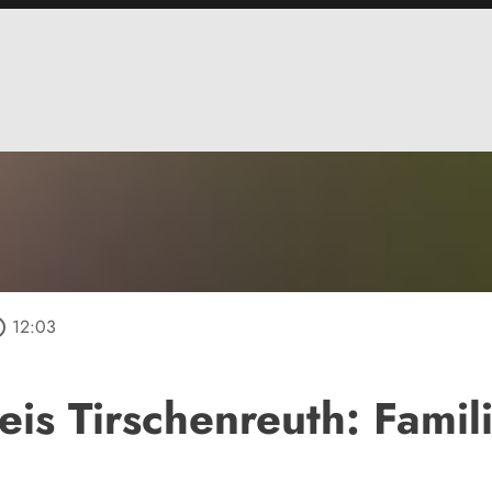
utline
12:03
is Tirschenreuth: Fami