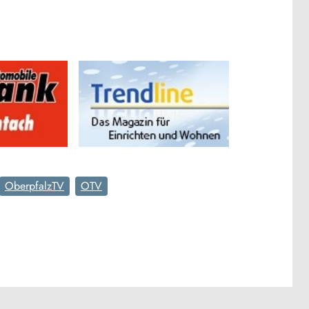
OberpfalzTV
OTV