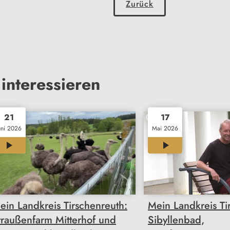
Zurück
interessieren
21
17
uni 2026
Mai 2026
12:00
12:01
ein Landkreis Tirschenreuth:
Mein Landkreis Ti
traußenfarm Mitterhof und
Sibyllenbad,