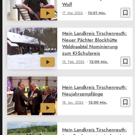
Wolf
bookmark_border
17. Mai 2026
12:01 Min.
Mein Landkreis Tirschenreuth:
Neuer Pächter Blockhütte
Waldnaabtal Nominierung
zum KI-Schulpreis
bookmark_border
15. Feb. 2026
12:00 Min.
Mein Landkreis Tirschenreuth:
Neujahrsempfänge
bookmark_border
18. Jan. 2026
12:00 Min.
Mein Landkreis Tirschenreuth: