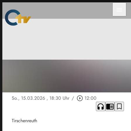
menu
So., 15.03.2026
, 18:30 Uhr
/
play_circle_outline
12:00
headphones
chrome_reader_mode
bookmark_border
Tirschenreuth