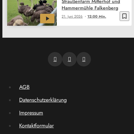
Straußenfarm Mitterhof und
Hammermühle Falkenberg
bookmark_border
21. Juni 2026
12:00 Min.
AGB
Datenschutzerklärung
Impressum
Kontaktformular