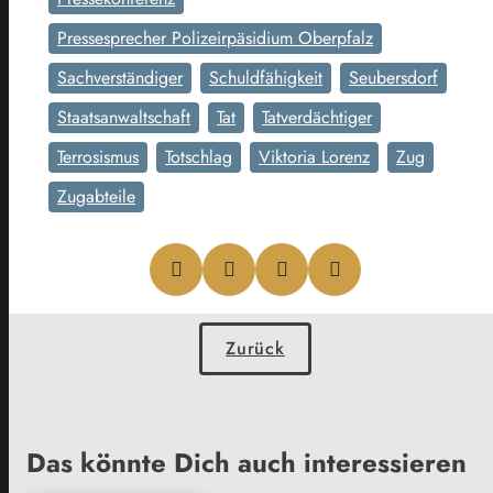
Pressesprecher Polizeirpäsidium Oberpfalz
Sachverständiger
Schuldfähigkeit
Seubersdorf
Staatsanwaltschaft
Tat
Tatverdächtiger
Terrosismus
Totschlag
Viktoria Lorenz
Zug
Zugabteile
Zurück
Das könnte Dich auch interessieren