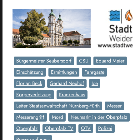
Bürgermeister Seubersdorf
CSU
Eduard Meier
Einschätzung
Ermittlungen
Fahrgäste
Florian Beck
Gerhard Neuhof
Ice
Körperverletzung
Krankenhaus
Leiter Staatsanwaltschaft Nürnberg-Fürth
Messer
Messerangriff
Mord
Neumarkt in der Oberpfalz
Oberpfalz
Oberpfalz TV
OTV
Polizei
Pressekonferenz