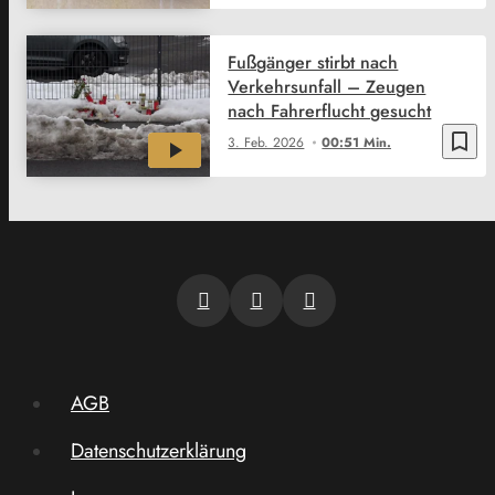
Fußgänger stirbt nach
Verkehrsunfall – Zeugen
nach Fahrerflucht gesucht
bookmark_border
3. Feb. 2026
00:51 Min.
AGB
Datenschutzerklärung