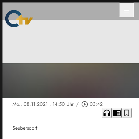
menu
Mo., 08.11.2021
, 14:50 Uhr
/
play_circle_outline
03:42
headphones
chrome_reader_mode
bookmark_border
Seubersdorf