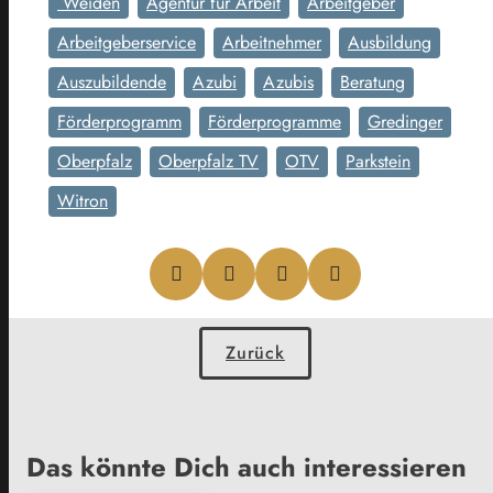
Weiden
Agentur für Arbeit
Arbeitgeber
Arbeitgeberservice
Arbeitnehmer
Ausbildung
Auszubildende
Azubi
Azubis
Beratung
Förderprogramm
Förderprogramme
Gredinger
Oberpfalz
Oberpfalz TV
OTV
Parkstein
Witron
Zurück
Das könnte Dich auch interessieren