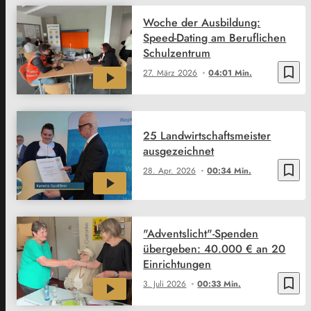
Woche der Ausbildung:
Speed-Dating am Beruflichen
Schulzentrum
bookmark_border
27. März 2026
04:01 Min.
25 Landwirtschaftsmeister
ausgezeichnet
bookmark_border
28. Apr. 2026
00:34 Min.
"Adventslicht"-Spenden
übergeben: 40.000 € an 20
Einrichtungen
bookmark_border
3. Juli 2026
00:33 Min.