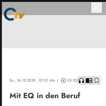
menu
headphones
chrome_reader_mode
bookmark_border
So., 16.12.2018
, 07:01 Uhr
/
play_circle_outline
03:20
Mit EQ in den Beruf