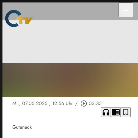
menu
Mi., 07.05.2025
, 12:56 Uhr
/
play_circle_outline
03:35
headphones
chrome_reader_mode
bookmark_border
Guteneck