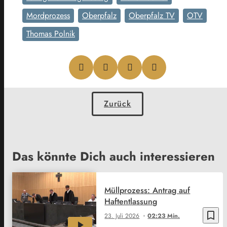
Mordprozess
Oberpfalz
Oberpfalz TV
OTV
Thomas Polnik
Zurück
Das könnte Dich auch interessieren
Müllprozess: Antrag auf
Haftentlassung
bookmark_border
23. Juli 2026
02:23 Min.