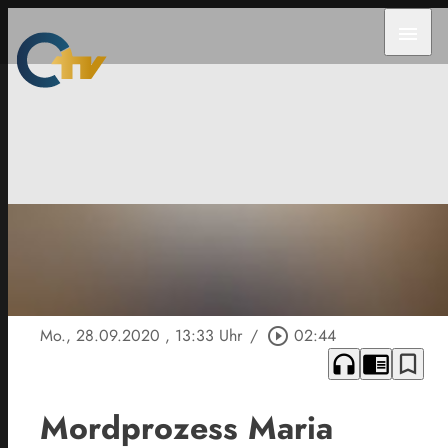
menu
Mo., 28.09.2020
, 13:33 Uhr
/
play_circle_outline
02:44
headphones
chrome_reader_mode
bookmark_border
Mordprozess Maria