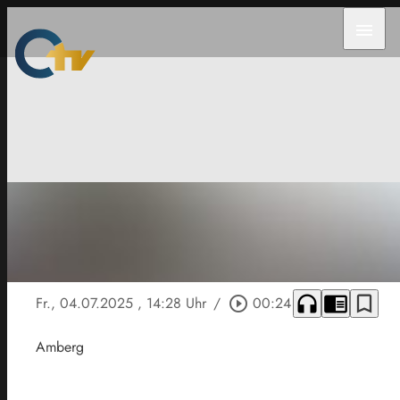
menu
headphones
chrome_reader_mode
bookmark_border
Fr., 04.07.2025
, 14:28 Uhr
/
play_circle_outline
00:24
Amberg