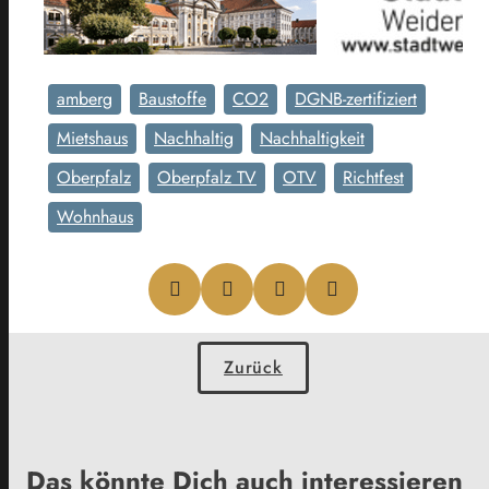
amberg
Baustoffe
CO2
DGNB-zertifiziert
Mietshaus
Nachhaltig
Nachhaltigkeit
Oberpfalz
Oberpfalz TV
OTV
Richtfest
Wohnhaus
Zurück
Das könnte Dich auch interessieren