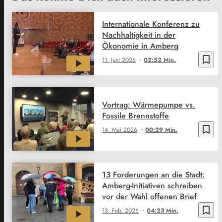
Internationale Konferenz zu
Nachhaltigkeit in der
Ökonomie in Amberg
bookmark_border
11. Juni 2026
02:52 Min.
Vortrag: Wärmepumpe vs.
Fossile Brennstoffe
bookmark_border
14. Mai 2026
00:29 Min.
13 Forderungen an die Stadt:
Amberg-Initiativen schreiben
vor der Wahl offenen Brief
bookmark_border
13. Feb. 2026
04:23 Min.