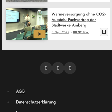
Wärmeversorgung ohne CO2-
Ausstoß: Fachvortrag der
Stadtwerke Amberg
bookmark_border
5. Sep. 2025
00:32 Min.
AGB
Datenschutzerklärung