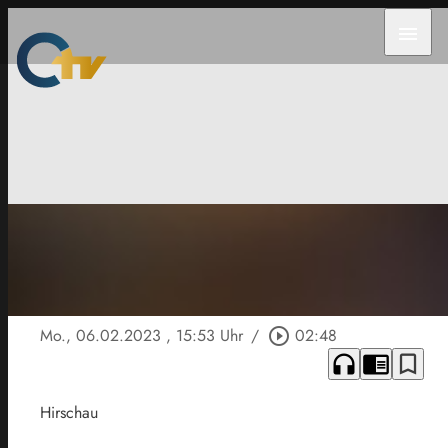
menu
Mo., 06.02.2023
, 15:53 Uhr
/
play_circle_outline
02:48
headphones
chrome_reader_mode
bookmark_border
Hirschau