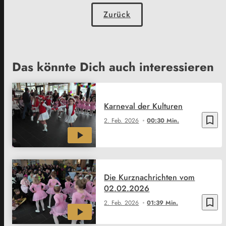
Zurück
Das könnte Dich auch interessieren
Karneval der Kulturen
bookmark_border
2. Feb. 2026
00:30 Min.
Die Kurznachrichten vom
02.02.2026
bookmark_border
2. Feb. 2026
01:39 Min.