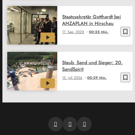
Staatssekretär Gotthardt bei
ANZAPLAN in Hirschau
bookmark_border
17. Sep. 2025
00:25 Min.
Staub, Sand und Sieger: 20.
SandSpirit
bookmark_border
13. Juli 2026
00:29 Min.