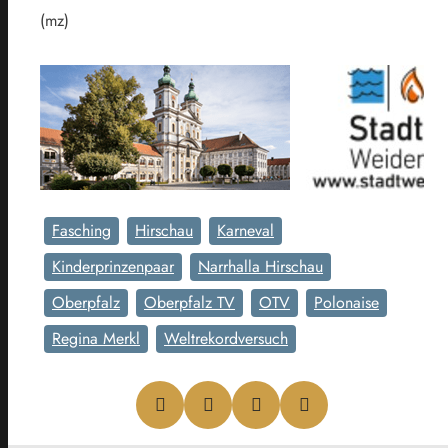
(mz)
Fasching
Hirschau
Karneval
Kinderprinzenpaar
Narrhalla Hirschau
Oberpfalz
Oberpfalz TV
OTV
Polonaise
Regina Merkl
Weltrekordversuch