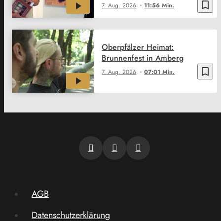
bookmark_border
7. Aug. 2026
11:56 Min.
Oberpfälzer Heimat:
Brunnenfest in Amberg
bookmark_border
7. Aug. 2026
07:01 Min.
AGB
Datenschutzerklärung