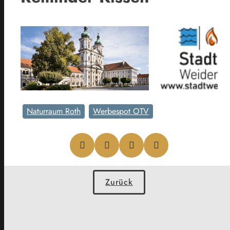
Naturraum Roth
Werbespot OTV
Zurück