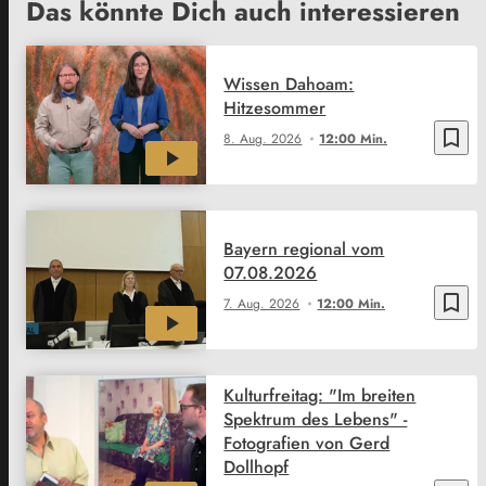
Das könnte Dich auch interessieren
Wissen Dahoam:
Hitzesommer
bookmark_border
8. Aug. 2026
12:00 Min.
Bayern regional vom
07.08.2026
bookmark_border
7. Aug. 2026
12:00 Min.
Kulturfreitag: "Im breiten
Spektrum des Lebens" -
Fotografien von Gerd
Dollhopf