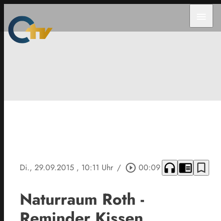
menu
headphones
chrome_reader_mode
bookmark_border
Di., 29.09.2015
, 10:11 Uhr
/
play_circle_outline
00:09
Naturraum Roth -
Reminder Kissen