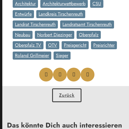
Architektur
Architekturwettbewerb
CSU
Entwürfe
Landkreis Tirschenreuth
Landrat Tirschenreuth
Landratsamt Tirschenreuth
Neubau
Norbert Diezinger
Oberpfalz
Oberpfalz TV
OTV
Preisgericht
Preisrichter
Roland Grillmeier
Sieger
Zurück
Das könnte Dich auch interessieren