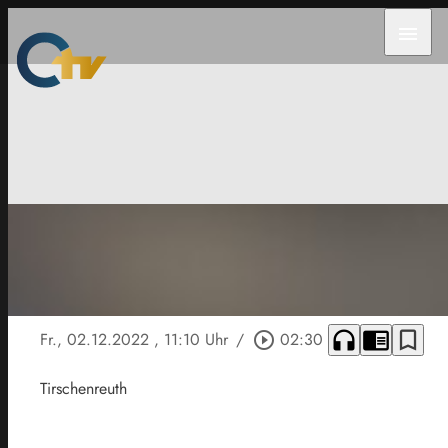
menu
headphones
chrome_reader_mode
bookmark_border
Fr., 02.12.2022
, 11:10 Uhr
/
play_circle_outline
02:30
Tirschenreuth