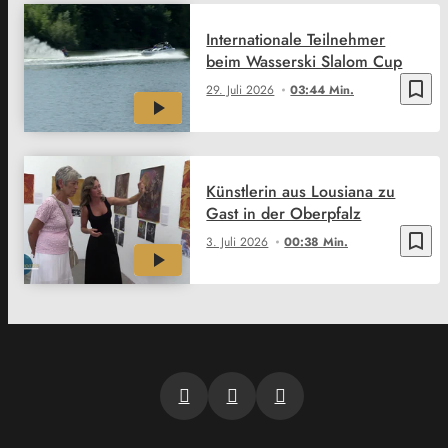
Internationale Teilnehmer
beim Wasserski Slalom Cup
bookmark_border
29. Juli 2026
03:44 Min.
Künstlerin aus Lousiana zu
Gast in der Oberpfalz
bookmark_border
3. Juli 2026
00:38 Min.