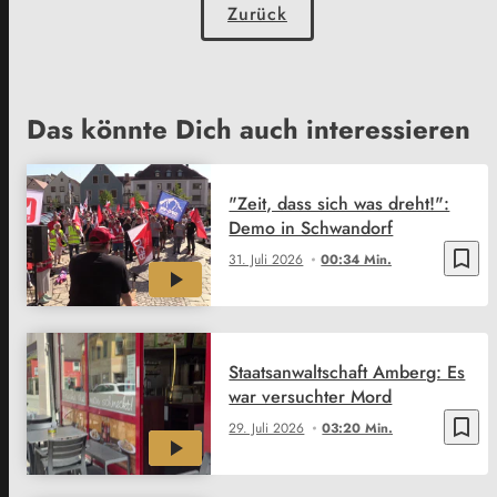
Zurück
Das könnte Dich auch interessieren
"Zeit, dass sich was dreht!":
Demo in Schwandorf
bookmark_border
31. Juli 2026
00:34 Min.
Staatsanwaltschaft Amberg: Es
war versuchter Mord
bookmark_border
29. Juli 2026
03:20 Min.