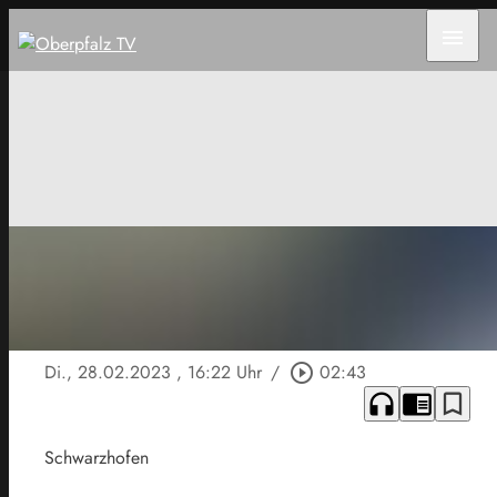
menu
Di., 28.02.2023
, 16:22 Uhr
/
play_circle_outline
02:43
headphones
chrome_reader_mode
bookmark_border
Schwarzhofen