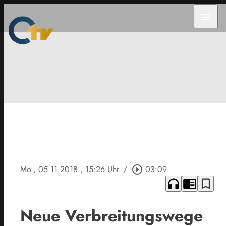
menu
Mo., 05.11.2018
, 15:26 Uhr
/
play_circle_outline
03:09
headphones
chrome_reader_mode
bookmark_border
Neue Verbreitungswege