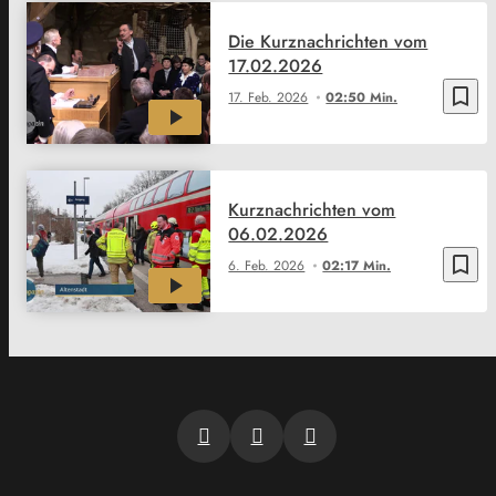
Die Kurznachrichten vom
17.02.2026
bookmark_border
17. Feb. 2026
02:50 Min.
Kurznachrichten vom
06.02.2026
bookmark_border
6. Feb. 2026
02:17 Min.