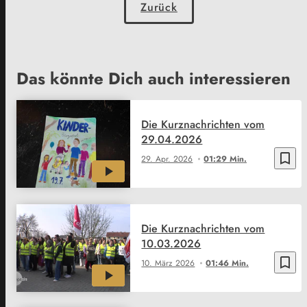
Zurück
Das könnte Dich auch interessieren
Die Kurznachrichten vom
29.04.2026
bookmark_border
29. Apr. 2026
01:29 Min.
Die Kurznachrichten vom
10.03.2026
bookmark_border
10. März 2026
01:46 Min.