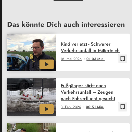
Das könnte Dich auch interessieren
Kind verletzt - Schwerer
Verkehrsunfall in Mitterteich
bookmark_border
18. Mai 2026
01:03 Min.
Fußgänger stirbt nach
Verkehrsunfall – Zeugen
nach Fahrerflucht gesucht
bookmark_border
3. Feb. 2026
00:51 Min.