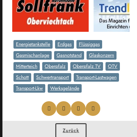
Energietankstelle
Erdgas
Flüssiggas
Gasmischanlage
Gasnotstand
Glaskonzern
Mitterteich
Oberpfalz
Oberpfalz TV
OTV
Schott
Schwertransport
Transport-Lastwagen
Transport-Lkw
Werksgelände
Zurück