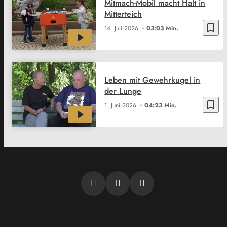
Mitmach-Mobil macht Halt in
Mitterteich
bookmark_border
14. Juli 2026
03:03 Min.
Leben mit Gewehrkugel in
der Lunge
bookmark_border
1. Juni 2026
04:23 Min.