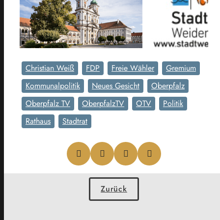
Christian Weiß
FDP
Freie Wähler
Gremium
Kommunalpolitik
Neues Gesicht
Oberpfalz
Oberpfalz TV
OberpfalzTV
OTV
Politik
Rathaus
Stadtrat
Zurück