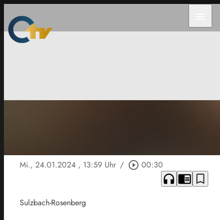
menu
Mi., 24.01.2024
, 13:59 Uhr
/
play_circle_outline
00:30
headphones
chrome_reader_mode
bookmark_border
Sulzbach-Rosenberg