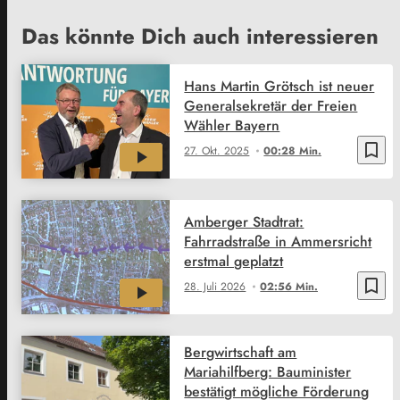
Das könnte Dich auch interessieren
Hans Martin Grötsch ist neuer
Generalsekretär der Freien
Wähler Bayern
bookmark_border
27. Okt. 2025
00:28 Min.
Amberger Stadtrat:
Fahrradstraße in Ammersricht
erstmal geplatzt
bookmark_border
28. Juli 2026
02:56 Min.
Bergwirtschaft am
Mariahilfberg: Bauminister
bestätigt mögliche Förderung