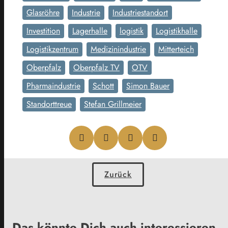
Glasröhre
Industrie
Industriestandort
Investition
Lagerhalle
logistik
Logistikhalle
Logistikzentrum
Medizinindustrie
Mitterteich
Oberpfalz
Oberpfalz TV
OTV
Pharmaindustrie
Schott
Simon Bauer
Standorttreue
Stefan Grillmeier
Zurück
Das könnte Dich auch interessieren