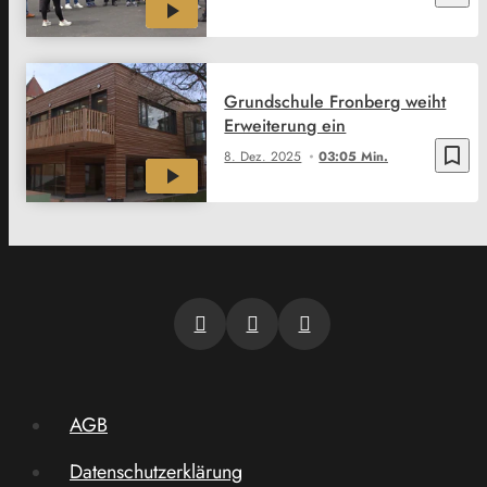
Grundschule Fronberg weiht
Erweiterung ein
bookmark_border
8. Dez. 2025
03:05 Min.
AGB
Datenschutzerklärung