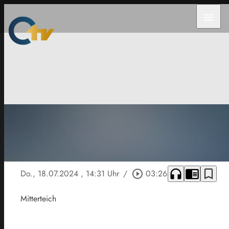
menu
headphones
chrome_reader_mode
bookmark_border
Do., 18.07.2024
, 14:31 Uhr
/
play_circle_outline
03:26
Mitterteich