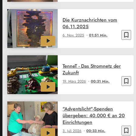
Die Kurznachrichten vom
06.11.2025
bookmark_border
6. Nov. 2025
01:51 Min.
TenneT - Das Stromnetz der
Zukunft
bookmark_border
19. März 2026
00:31 Min.
"Adventslicht"-Spenden
übergeben: 40.000 € an 20
Einrichtungen
bookmark_border
3. Juli 2026
00:33 Min.