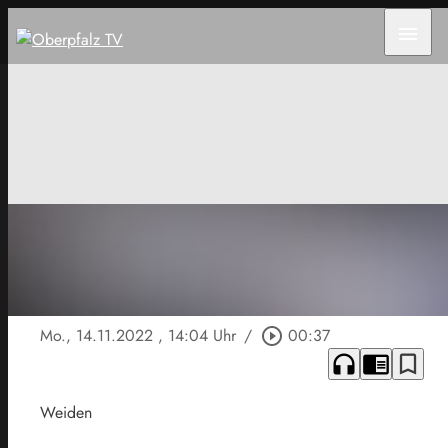
menu
Mo., 14.11.2022
, 14:04 Uhr
/
play_circle_outline
00:37
headphones
chrome_reader_mode
bookmark_border
Weiden