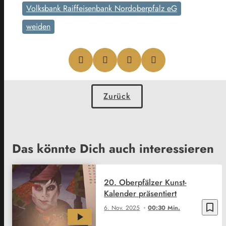
Volksbank Raiffeisenbank Nordoberpfalz eG
weiden
Zurück
Das könnte Dich auch interessieren
20. Oberpfälzer Kunst-
Kalender präsentiert
bookmark_border
6. Nov. 2025
00:30 Min.