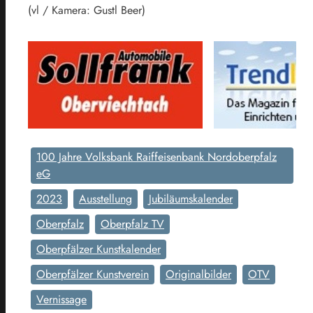
(vl / Kamera: Gustl Beer)
100 Jahre Volksbank Raiffeisenbank Nordoberpfalz
eG
2023
Ausstellung
Jubiläumskalender
Oberpfalz
Oberpfalz TV
Oberpfälzer Kunstkalender
Oberpfälzer Kunstverein
Originalbilder
OTV
Vernissage