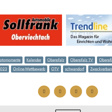
otomomente
Kalender
Oberpfalz
Oberpfalz TV
Oberpfä
2023
Online-Wettbewerb
OTV
schwandorf
Zweckverban