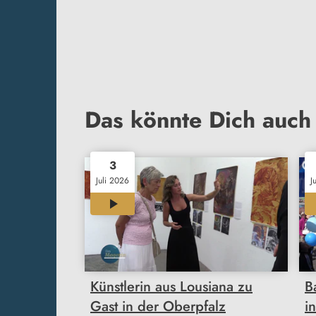
Das könnte Dich auch 
3
Juli 2026
J
00:38
Künstlerin aus Lousiana zu
B
Gast in der Oberpfalz
i