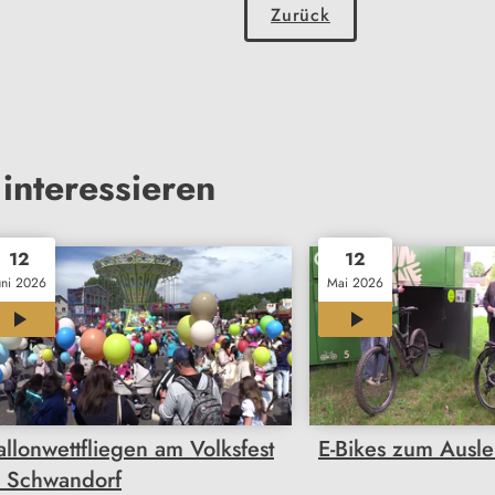
Zurück
interessieren
12
12
uni 2026
Mai 2026
00:21
00:30
allonwettfliegen am Volksfest
E-Bikes zum Ausle
n Schwandorf