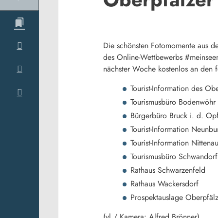
Die schönsten Fotomomente aus dem
des Online-Wettbewerbs #meinseen
nächster Woche kostenlos an den fo
Tourist-Information des O
Tourismusbüro Bodenwöhr
Bürgerbüro Bruck i. d. Op
Tourist-Information Neunb
Tourist-Information Nittena
Tourismusbüro Schwandorf
Rathaus Schwarzenfeld
Rathaus Wackersdorf
Prospektauslage Oberpfälz
(vl / Kamera: Alfred Brönner)