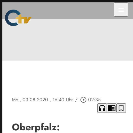
menu
Mo., 03.08.2020
, 16:40 Uhr
/
play_circle_outline
02:35
headphones
chrome_reader_mode
bookmark_border
Oberpfalz: