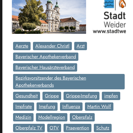
Aerzte
Alexander Christl
Arzt
Bayerischer Apothekerverband
Bayerischer Hausärzteverband
Bezirksvorsitzender des Bayerischen
Apothekerverbands
Gesundheit
Grippe
Grippe-Impfung
impfen
Impfrate
Impfung
Influenza
Martin Wolf
Medizin
Modellregion
Oberpfalz
Oberpfalz TV
OTV
Praevention
Schutz