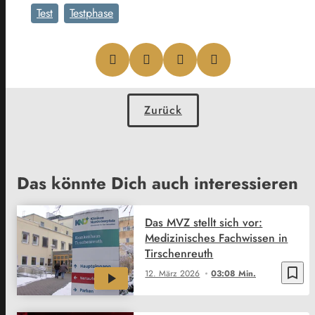
Test
Testphase
Zurück
Das könnte Dich auch interessieren
Das MVZ stellt sich vor:
Medizinisches Fachwissen in
Tirschenreuth
bookmark_border
12. März 2026
03:08 Min.