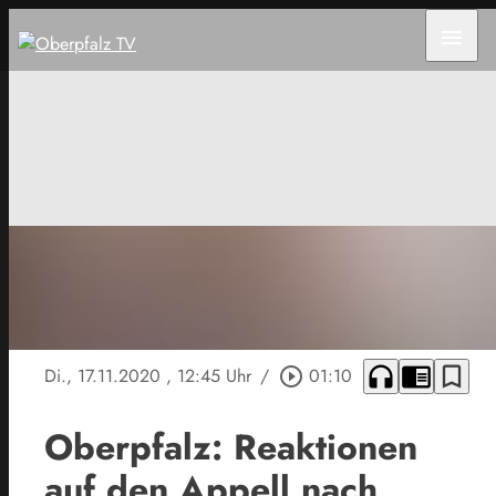
menu
headphones
chrome_reader_mode
bookmark_border
Di., 17.11.2020
, 12:45 Uhr
/
play_circle_outline
01:10
Oberpfalz: Reaktionen
auf den Appell nach