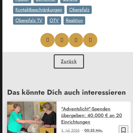
Kontaktbeschränkungen
Oberpfalz
Oberpfalz TV
OTV
Reaktion
Zurück
Das könnte Dich auch interessieren
"Adventslicht"-Spenden
übergeben: 40.000 € an 20
Einrichtungen
bookmark_border
3. Juli 2026
00:33 Min.