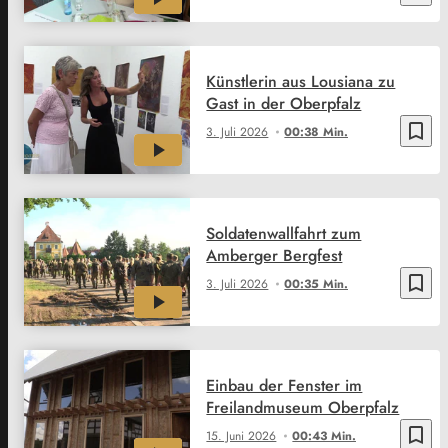
Künstlerin aus Lousiana zu
Gast in der Oberpfalz
bookmark_border
3. Juli 2026
00:38 Min.
Soldatenwallfahrt zum
Amberger Bergfest
bookmark_border
3. Juli 2026
00:35 Min.
Einbau der Fenster im
Freilandmuseum Oberpfalz
bookmark_border
15. Juni 2026
00:43 Min.