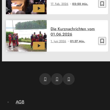
bookmark_border
17. Feb. 2026
02:50 Min.
Die Kurznachrichten vom
01.06.2026
bookmark_border
1. Juni 2026
01:37 Min.
AGB