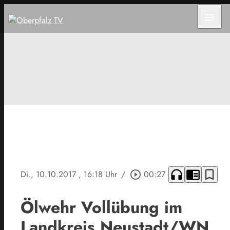
menu
headphones
chrome_reader_mode
bookmark_border
Di., 10.10.2017
, 16:18 Uhr
/
play_circle_outline
00:27
Ölwehr Vollübung im
Landkreis Neustadt/WN