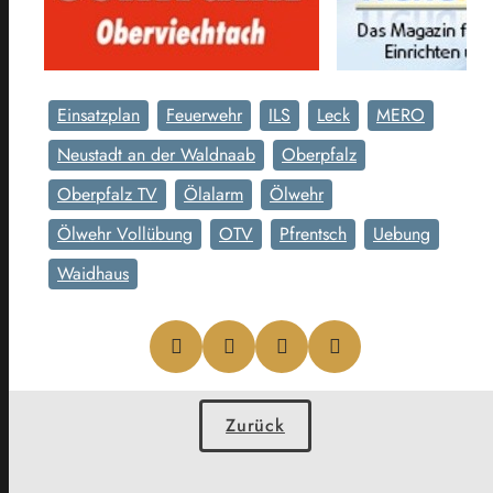
Einsatzplan
Feuerwehr
ILS
Leck
MERO
Neustadt an der Waldnaab
Oberpfalz
Oberpfalz TV
Ölalarm
Ölwehr
Ölwehr Vollübung
OTV
Pfrentsch
Uebung
Waidhaus
Zurück