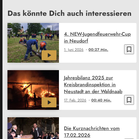
Das könnte Dich auch interessieren
4. NEW-Jugendfeuerwehr-Cup
in Neudorf
bookmark_border
1. Juni 2026
00:27 Min.
Jahresbilanz 2025 zur
Kreisbrandinspektion in
Neustadt an der Waldnaab
bookmark_border
17. Feb. 2026
00:40 Min.
Die Kurznachrichten vom
17.02.2026