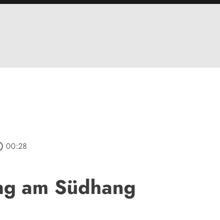
outline
00:28
ng am Südhang