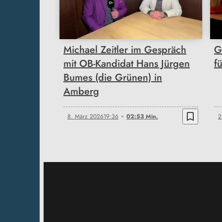
02:53
Michael Zeitler im Gespräch
G
mit OB-Kandidat Hans Jürgen
f
Bumes (die Grünen) in
Amberg
bookmark_border
8. März 2026
19:36
02:53 Min.
2