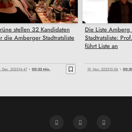
00:33
00:30
rüne stellen 32 Kandidaten
Die Liste Amberg 
ür die Amberger Stadtratsliste
Stadtratsliste: Pro
führt Liste an
bookmark_border
. Dez. 2025
14:47
00:33 Min.
19. Nov. 2025
15:06
00:3