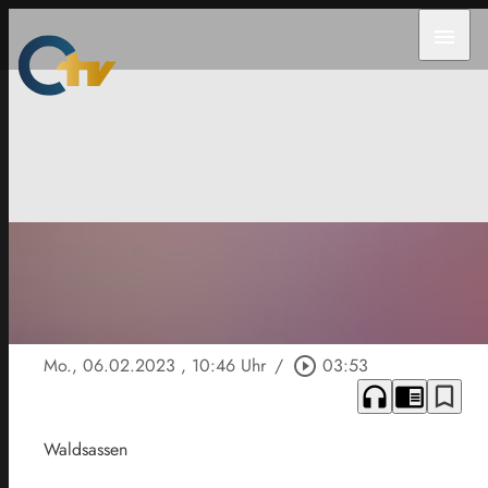
menu
Mo., 06.02.2023
, 10:46 Uhr
/
play_circle_outline
03:53
headphones
chrome_reader_mode
bookmark_border
Waldsassen