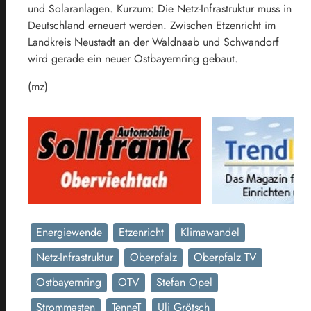
und Solaranlagen. Kurzum: Die Netz-Infrastruktur muss in
Deutschland erneuert werden. Zwischen Etzenricht im
Landkreis Neustadt an der Waldnaab und Schwandorf
wird gerade ein neuer Ostbayernring gebaut.
(mz)
Energiewende
Etzenricht
Klimawandel
Netz-Infrastruktur
Oberpfalz
Oberpfalz TV
Ostbayernring
OTV
Stefan Opel
Strommasten
TenneT
Uli Grötsch