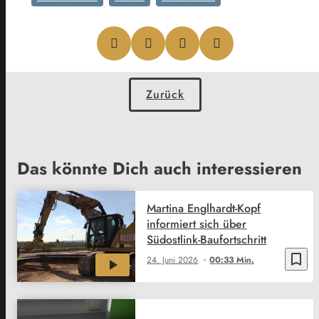
Zurück
Das könnte Dich auch interessieren
Martina Englhardt-Kopf
informiert sich über
Südostlink-Baufortschritt
bookmark_border
24. Juni 2026
00:33 Min.