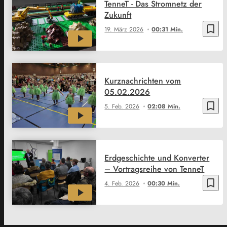
TenneT - Das Stromnetz der
Zukunft
bookmark_border
19. März 2026
00:31 Min.
Kurznachrichten vom
05.02.2026
bookmark_border
5. Feb. 2026
02:08 Min.
Erdgeschichte und Konverter
– Vortragsreihe von TenneT
bookmark_border
4. Feb. 2026
00:30 Min.