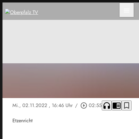
menu
headphones
chrome_reader_mode
bookmark_border
Mi., 02.11.2022
, 16:46 Uhr
/
play_circle_outline
02:55
Etzenricht