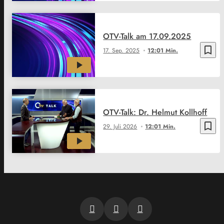
OTV-Talk am 17.09.2025
bookmark_border
17. Sep. 2025
12:01 Min.
OTV-Talk: Dr. Helmut Kollhoff
bookmark_border
29. Juli 2026
12:01 Min.