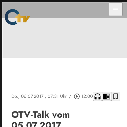
menu
headphones
chrome_reader_mode
bookmark_border
Do., 06.07.2017
, 07:31 Uhr
/
play_circle_outline
12:00
OTV-Talk vom
05.07.2017