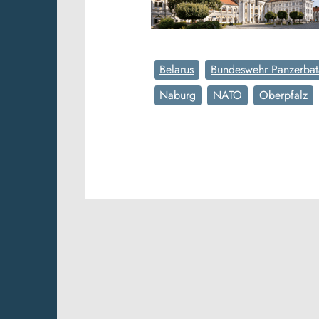
Belarus
Bundeswehr Panzerbat
Naburg
NATO
Oberpfalz