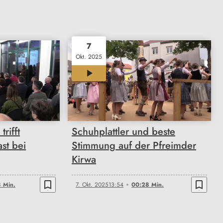
7
Okt. 2025
00:28
rifft
Schuhplattler und beste
st bei
Stimmung auf der Pfreimder
Kirwa
bookmark_border
bookmark_border
 Min.
7. Okt. 2025
13:54
00:28 Min.