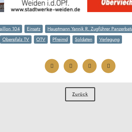
aillon 104
Einsatz
Hauptmann Yannik R. Zugführer Panzerbata
Oberpfalz TV
OTV
Pfreimd
Soldaten
Verlegung
Zurück