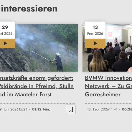
interessieren
29
13
uni 2026
Feb. 2026
01:12
00:28
insatzkräfte enorm gefordert:
BVMW Innovation t
aldbrände in Pfreimd, Stulln
Netzwerk – Zu Ga
nd im Manteler Forst
Gerresheimer
bookmark_border
9. Juni 2026
15:24
01:12 Min.
13. Feb. 2026
14:41
00:28