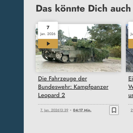
Das könnte Dich auch 
7
Jan. 2026
J
04:17
Die Fahrzeuge der
E
Bundeswehr: Kampfpanzer
W
Leopard 2
u
bookmark_border
7. Jan. 2026
13:39
04:17 Min.
2