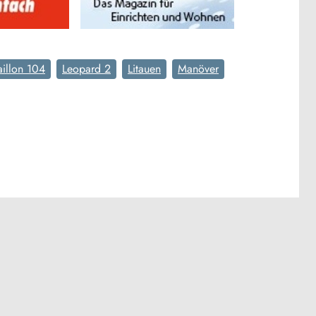
illon 104
Leopard 2
Litauen
Manöver